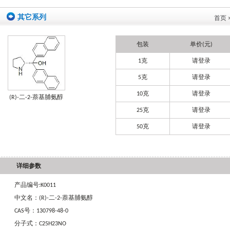
其它系列
首页
包装
单价(元)
1克
请登录
5克
请登录
10克
请登录
(R)-二-2-萘基脯氨醇
25克
请登录
50克
请登录
详细参数
产品编号:K0011
中文名：(R)-二-2-萘基脯氨醇
CAS号：130798-48-0
分子式：C25H23NO