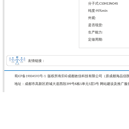
分子式:C10H13NO4S
纯度:95%min
外观:
是否现货:
生产能力:
定做周期:
友情链接：
蜀ICP备19004593号-1
版权所有归©成都效佳科技有限公司（原成都海品信医药科技有限公司）
地址：成都市高新区府城大道西段399号6栋1单元5层3号 网站建设及推广服