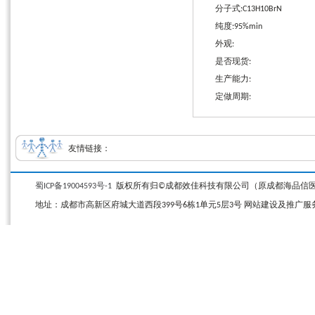
分子式:C13H10BrN
纯度:95%min
外观:
是否现货:
生产能力:
定做周期:
友情链接：
蜀ICP备19004593号-1
版权所有归©成都效佳科技有限公司（原成都海品信医药科技有限公司）
地址：成都市高新区府城大道西段399号6栋1单元5层3号 网站建设及推广服