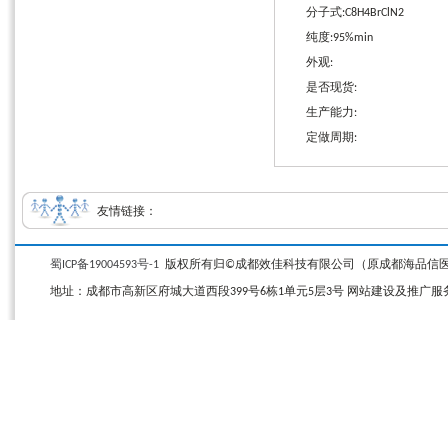
分子式:C8H4BrClN2
纯度:95%min
外观:
是否现货:
生产能力:
定做周期:
友情链接：
蜀ICP备19004593号-1
版权所有归©成都效佳科技有限公司（原成都海品信医药科技有限公司）
地址：成都市高新区府城大道西段399号6栋1单元5层3号 网站建设及推广服